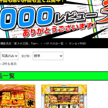
機販売店「家スロ王国」Topへ
パチスロ台一覧
サンセイR&D
：
並び順：
件～2件を表示
品一覧