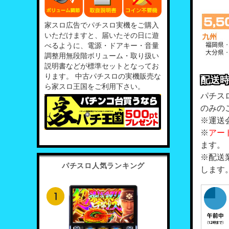
家スロ広告でパチスロ実機をご購入
いただけますと、届いたその日に遊
べるように、電源・ドアキー・音量
調整用無段階ボリューム・取り扱い
説明書などが標準セットとなってお
ります。 中古パチスロの実機販売な
配送
ら家スロ王国をご利用下さい。
パチス
のみの
※運送
※
アー
ます。
※配送
パチスロ人気ランキング
します