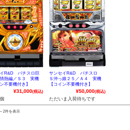
イR&D パチスロ巨
サンセイR&D パチスロ
情熱編／Ｓ３ 実機
Ｓ沖っ娘２５／Ａ４ 実機
ン不要機付き】
【コイン不要機付き】
¥31,000
¥50,000
(税込)
(税込)
1個
ただいま入荷待ちです
件～2件を表示