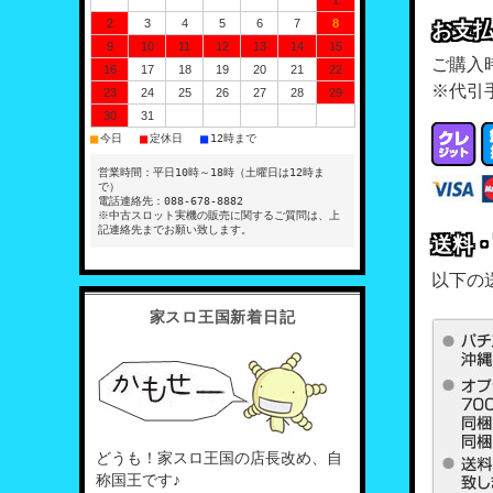
1
2
3
4
5
6
7
8
お支
9
10
11
12
13
14
15
ご購入
16
17
18
19
20
21
22
※代引
23
24
25
26
27
28
29
30
31
■
■
■
今日
定休日
12時まで
営業時間：平日10時～18時（土曜日は12時ま
で）
電話連絡先：088-678-8882
※中古スロット実機の販売に関するご質問は、上
記連絡先までお願い致します。
送料
以下の
家スロ王国新着日記
どうも！家スロ王国の店長改め、自
称国王です♪