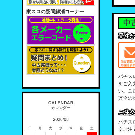
家スロの疑問解消コーナー
中
受注
パチス
をご入
い。ご
万全の
ご注
2026/08
パチス
日
月
火
水
木
金
土
※ご注