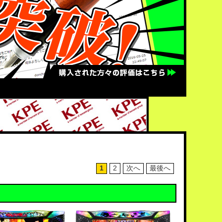
1
2
次へ
最後へ