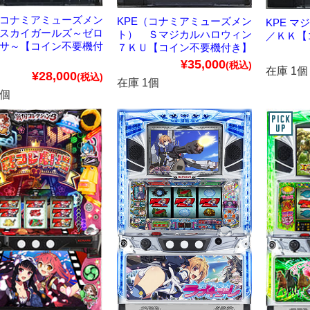
（コナミアミューズメン
KPE（コナミアミューズメン
KPE 
スカイガールズ～ゼロ
ト） Ｓマジカルハロウィン
／ＫＫ【
サ～【コイン不要機付
７ＫＵ【コイン不要機付き】
¥35,000
(税込)
在庫 1個
¥28,000
(税込)
在庫 1個
1個