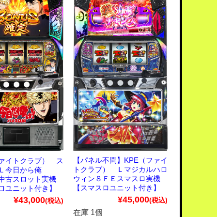
【パネル不問】KPE（ファイ
ファイトクラブ） ス
トクラブ） Ｌマジカルハロ
Ｌ今日から俺
ウィン８ＦＥスマスロ実機
中古スロット実機
【スマスロユニット付き】
ロユニット付き】
¥45,000
¥43,000
(税込)
(税込)
在庫 1個