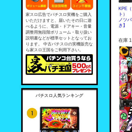
KPE
ト） 
家スロ広告でパチスロ実機をご購入
ノツバ
いただけますと、届いたその日に遊
き】
べるように、電源・ドアキー・音量
調整用無段階ボリューム・取り扱い
説明書などが標準セットとなってお
在庫 
ります。 中古パチスロの実機販売な
ら家スロ王国をご利用下さい。
パチスロ人気ランキング