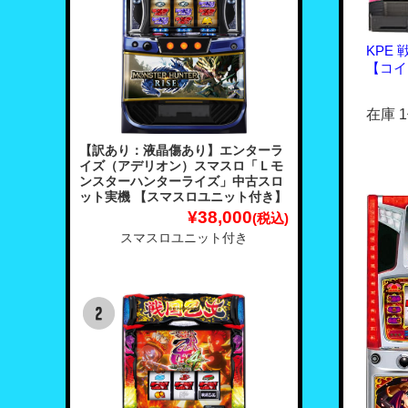
KPE
【コイ
在庫 
【訳あり：液晶傷あり】エンターラ
イズ（アデリオン）スマスロ「Ｌモ
ンスターハンターライズ」中古スロ
ット実機 【スマスロユニット付き】
¥38,000
(税込)
スマスロユニット付き