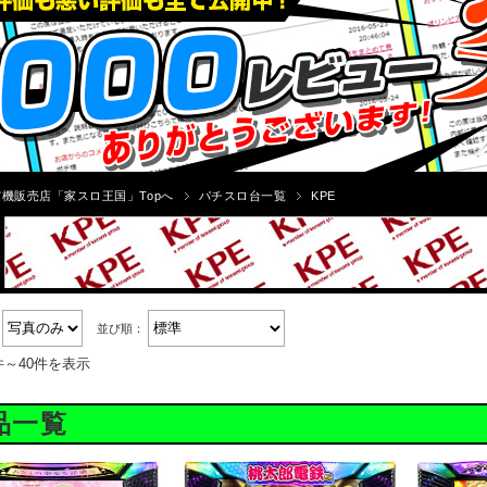
機販売店「家スロ王国」Topへ
パチスロ台一覧
KPE
：
並び順：
件～40件を表示
品一覧