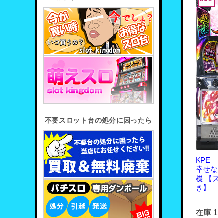
不要スロット台の処分に困ったら
KPE
幸せな
機 【
き】
在庫 