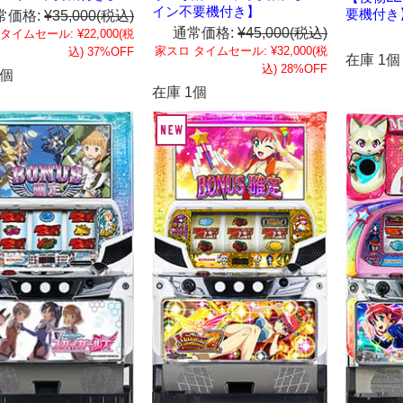
イン不要機付き】
要機付き
常価格:
¥35,000
(税込)
通常価格:
¥45,000
(税込)
 タイムセール:
¥22,000
(税
家スロ タイムセール:
¥32,000
(税
込)
37%OFF
在庫 1個
込)
28%OFF
1個
在庫 1個