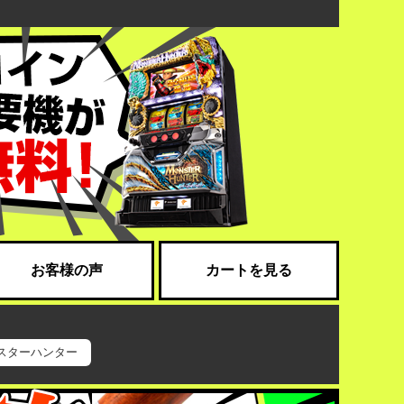
お客様の声
カートを見る
スターハンター