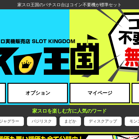
家スロ王国のパチスロ台はコイン不要機が標準セット
オプション
マイページ
家スロを楽しむ方に人気のワード
ジャグラー
バジリスク
まどか
ディスクアップ
モン