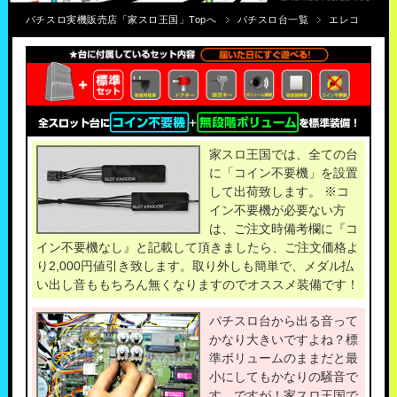
パチスロ実機販売店「家スロ王国」Topへ
パチスロ台一覧
エレコ
家スロ王国では、全ての台
に「コイン不要機」を設置
して出荷致します。 ※コ
イン不要機が必要ない方
は、ご注文時備考欄に『コ
イン不要機なし』と記載して頂きましたら、ご注文価格よ
り2,000円値引き致します。取り外しも簡単で、メダル払
い出し音ももちろん無くなりますのでオススメ装備です！
パチスロ台から出る音って
かなり大きいですよね？標
準ボリュームのままだと最
小にしてもかなりの騒音で
す。ですが！家スロ王国で