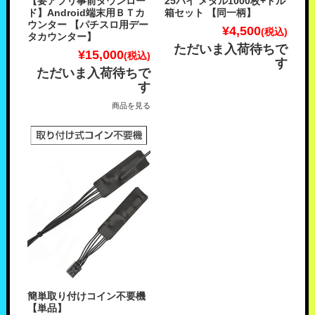
【要アプリ事前ダウンロー
25パイ メダル1000枚+ドル
ド】Android端末用ＢＴカ
箱セット 【同一柄】
ウンター 【パチスロ用デー
¥4,500
(税込)
タカウンター】
ただいま入荷待ちで
¥15,000
(税込)
す
ただいま入荷待ちで
す
商品を見る
簡単取り付けコイン不要機
【単品】