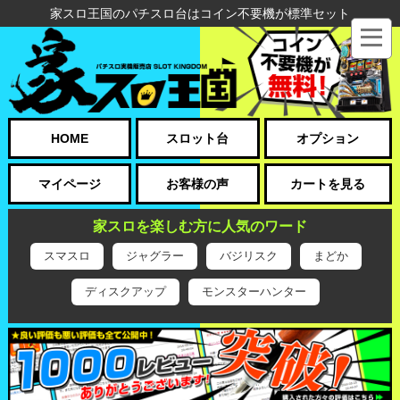
家スロ王国のパチスロ台はコイン不要機が標準セット
HOME
スロット台
オプション
マイページ
お客様の声
カートを見る
家スロを楽しむ方に人気のワード
スマスロ
ジャグラー
バジリスク
まどか
ディスクアップ
モンスターハンター