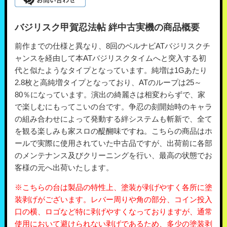
バジリスク甲賀忍法帖 絆中古実機の商品概要
前作までの仕様と異なり、8回のベルナビATバジリスクチ
ャンスを経由して本ATバジリスクタイムへと突入する初
代と似たようなタイプとなっています。純増は1Gあたり
2.8枚と高純増タイプとなっており、ATのループは25～
80％になっています。演出の綺麗さは相変わらずで、家
で楽しむにもってこいの台です。争忍の刻開始時のキャラ
の組み合わせによって発動する絆システムも斬新で、全て
を観る楽しみも家スロの醍醐味ですね。こちらの商品はホ
ールで実際に使用されていた中古品ですが、出荷前に各部
のメンテナンス及びクリーニングを行い、最高の状態でお
客様の元へ出荷いたします。
※こちらの台は製品の特性上、塗装が剥げやすく各所に塗
装剥げがございます。レバー周りや角の部分、コイン投入
口の横、ロゴなど特に剥げやすくなっておりますが、通常
使用において避けられない剥げであるため、多少の塗装剥