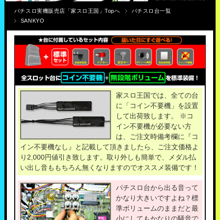
パチスロ実機販売店「家スロ王国」Topへ
パチスロ台一覧
SANKYO
家スロ王国では、全ての台
に「コイン不要機」を設置
して出荷致します。 ※コ
イン不要機が必要ない方
は、ご注文時備考欄に『コ
イン不要機なし』と記載して頂きましたら、ご注文価格よ
り2,000円値引き致します。取り外しも簡単で、メダル払
い出し音ももちろん無くなりますのでオススメ装備です！
パチスロ台から出る音って
かなり大きいですよね？標
準ボリュームのままだと最
小にしてもかなりの騒音で