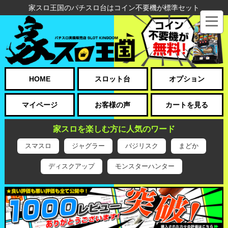
家スロ王国のパチスロ台はコイン不要機が標準セット
HOME
スロット台
オプション
マイページ
お客様の声
カートを見る
家スロを楽しむ方に人気のワード
スマスロ
ジャグラー
バジリスク
まどか
ディスクアップ
モンスターハンター