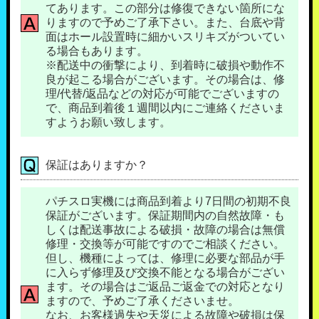
てあります。この部分は修復できない箇所にな
りますので予めご了承下さい。また、台底や背
面はホール設置時に細かいスリキズがついてい
る場合もあります。
※配送中の衝撃により、到着時に破損や動作不
良が起こる場合がございます。その場合は、修
理/代替/返品などの対応が可能でございますの
で、商品到着後１週間以内にご連絡くださいま
すようお願い致します。
保証はありますか？
パチスロ実機には商品到着より7日間の初期不良
保証がございます。保証期間内の自然故障・も
しくは配送事故による破損・故障の場合は無償
修理・交換等が可能ですのでご相談ください。
但し、機種によっては、修理に必要な部品が手
に入らず修理及び交換不能となる場合がござい
ます。その場合はご返品ご返金での対応となり
ますので、予めご了承くださいませ。
なお、お客様過失や天災による故障や破損は保