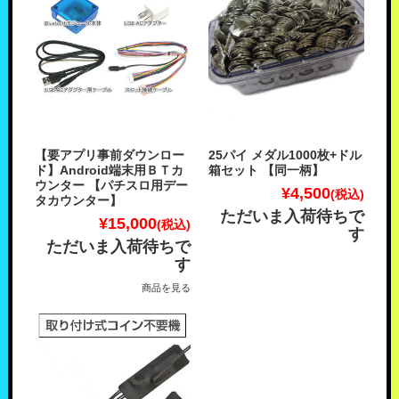
【要アプリ事前ダウンロー
25パイ メダル1000枚+ドル
ド】Android端末用ＢＴカ
箱セット 【同一柄】
ウンター 【パチスロ用デー
¥4,500
(税込)
タカウンター】
ただいま入荷待ちで
¥15,000
(税込)
す
ただいま入荷待ちで
す
商品を見る