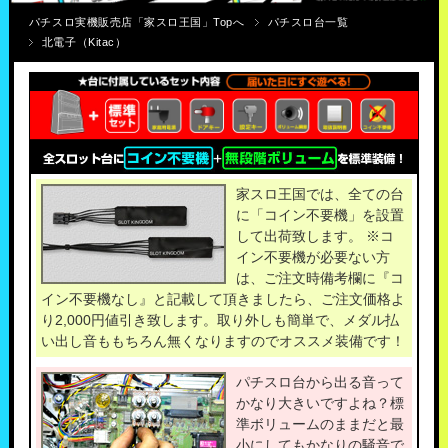
パチスロ実機販売店「家スロ王国」Topへ
パチスロ台一覧
北電子（Kitac）
家スロ王国では、全ての台
に「コイン不要機」を設置
して出荷致します。 ※コ
イン不要機が必要ない方
は、ご注文時備考欄に『コ
イン不要機なし』と記載して頂きましたら、ご注文価格よ
り2,000円値引き致します。取り外しも簡単で、メダル払
い出し音ももちろん無くなりますのでオススメ装備です！
パチスロ台から出る音って
かなり大きいですよね？標
準ボリュームのままだと最
小にしてもかなりの騒音で