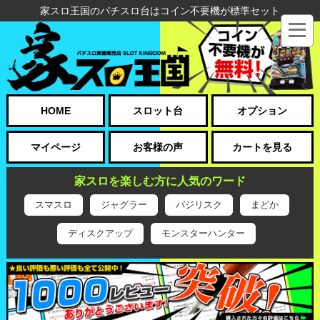
家スロ王国のパチスロ台はコイン不要機が標準セット
HOME
スロット台
オプション
マイページ
お客様の声
カートを見る
家スロを楽しむ方に人気のワード
スマスロ
ジャグラー
バジリスク
まどか
ディスクアップ
モンスターハンター