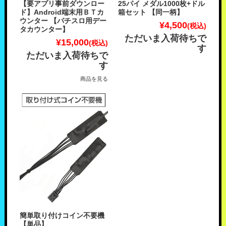
【要アプリ事前ダウンロー
25パイ メダル1000枚+ドル
ド】Android端末用ＢＴカ
箱セット 【同一柄】
ウンター 【パチスロ用デー
¥4,500
(税込)
タカウンター】
ただいま入荷待ちで
¥15,000
(税込)
す
ただいま入荷待ちで
す
商品を見る
簡単取り付けコイン不要機
【単品】