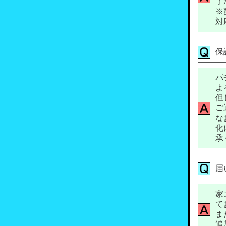
了
※
対
保
パ
よ
但
ご
な
化
承
届
家
て
ま
追