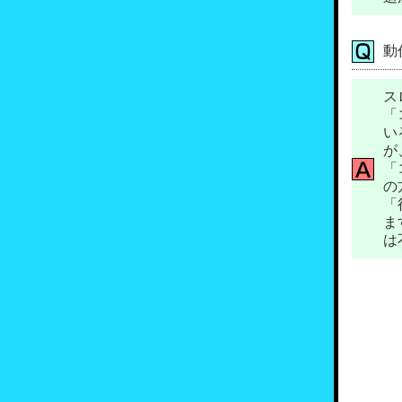
動
ス
「
い
が
「
の
「
ま
は