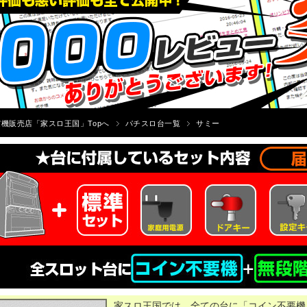
機販売店「家スロ王国」Topへ
パチスロ台一覧
サミー
家スロ王国では、全ての台に「コイン不要機