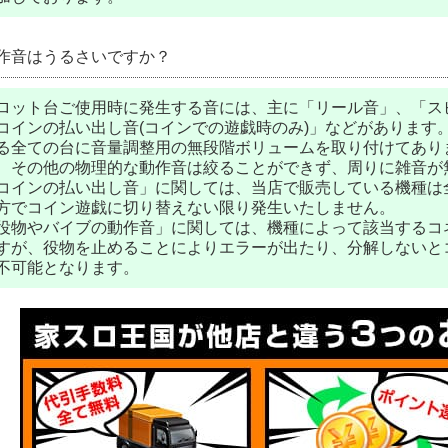
作音はうるさいですか？
ロット台ご使用時に発生する音には、主に「リール音」、「ス
コインの払い出し音(コインでの遊戯時のみ)」などがあります
る全ての台に音量調整用の無段階ボリュームを取り付けてあり
、その他の物理的な動作音は絞ることができず、周りに雑音が
コインの払い出し音」に関しては、当店で販売している機種は
方でコイン遊戯に切り替えない限り発生いたしません。
役物やバイブの動作音」に関しては、機種によって該当するコ
すが、役物を止めることによりエラーが出たり、分解しないと
不可能となります。