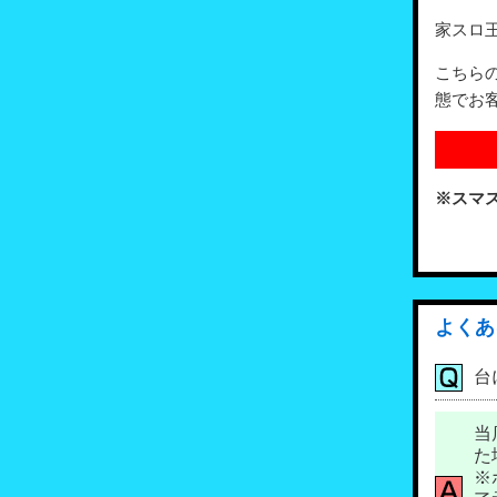
家スロ
こちら
態でお
※スマ
よくあ
台
当
た
※