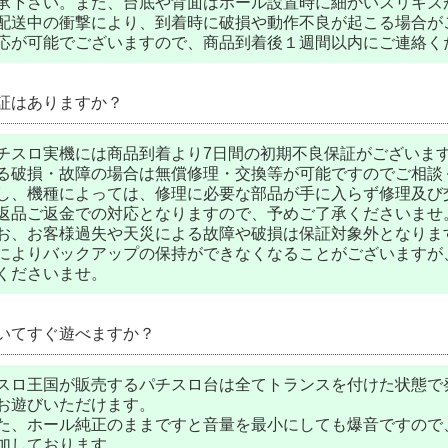
承下さい。また、台底や背面はホール設置時に細かいスリキズ
配送中の衝撃により、到着時に破損や動作不良が起こる場合がご
応が可能でございますので、商品到着後１週間以内にご連絡く
証はありますか？
チスロ実機には商品到着より7日間の初期不良保証がございま
る破損・故障の場合は無償修理・交換等が可能ですのでご相談
し、機種によっては、修理に必要な部品が手に入らず修理及び
返品ご返金での対応となりますので、予めご了承くださいませ
お、お客様過失や天災による故障や破損は保証対象外となりま
によりバックアップの保持ができなくなることがございますが
くださいませ。
いてすぐ遊べますか？
スロ王国が販売するパチスロ台は全てトランスを付けた状態で
お遊びいただけます。
た、ホール純正のままですと音量を最小にしても爆音ですので
加しております。