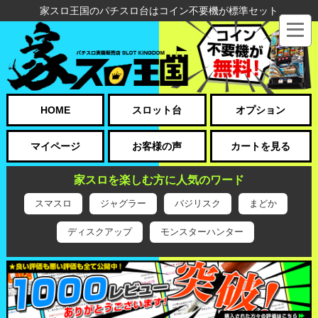
家スロ王国のパチスロ台はコイン不要機が標準セット
HOME
スロット台
オプション
マイページ
お客様の声
カートを見る
家スロを楽しむ方に人気のワード
スマスロ
ジャグラー
バジリスク
まどか
ディスクアップ
モンスターハンター