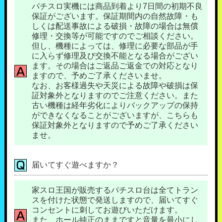
パチスロ実機には商品到着より7日間の初期不良
保証がございます。保証期間内の自然故障・も
しくは配送事故による破損・故障の場合は無償
修理・交換等が可能ですのでご相談ください。
但し、機種によっては、修理に必要な部品が手
に入らず修理及び交換不能となる場合がござい
ます。その場合はご返品ご返金での対応となり
ますので、予めご了承くださいませ。
なお、お客様過失や天災による故障や破損は保
証対象外となりますのでご注意ください。また
古い機種は経年劣化によりバックアップの保持
ができなくなることがございますが、こちらも
保証対象外となりますので予めご了承ください
ませ。
届いてすぐ遊べますか？
家スロ王国が販売するパチスロ台は全てトラン
スを付けた状態で発送しますので、届いてすぐ
コンセントに刺してお遊びいただけます。
また、ホール純正のままですと音量を最小にし