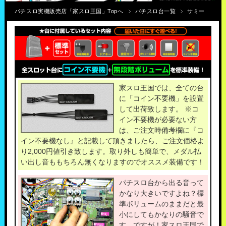
パチスロ実機販売店「家スロ王国」Topへ
パチスロ台一覧
サミー
家スロ王国では、全ての台
に「コイン不要機」を設置
して出荷致します。 ※コ
イン不要機が必要ない方
は、ご注文時備考欄に『コ
イン不要機なし』と記載して頂きましたら、ご注文価格よ
り2,000円値引き致します。取り外しも簡単で、メダル払
い出し音ももちろん無くなりますのでオススメ装備です！
パチスロ台から出る音って
かなり大きいですよね？標
準ボリュームのままだと最
小にしてもかなりの騒音で
す。ですが！家スロ王国で