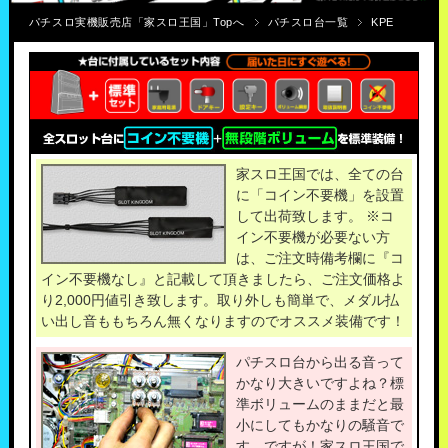
パチスロ実機販売店「家スロ王国」Topへ
パチスロ台一覧
KPE
家スロ王国では、全ての台
に「コイン不要機」を設置
して出荷致します。 ※コ
イン不要機が必要ない方
は、ご注文時備考欄に『コ
イン不要機なし』と記載して頂きましたら、ご注文価格よ
り2,000円値引き致します。取り外しも簡単で、メダル払
い出し音ももちろん無くなりますのでオススメ装備です！
パチスロ台から出る音って
かなり大きいですよね？標
準ボリュームのままだと最
小にしてもかなりの騒音で
す。ですが！家スロ王国で