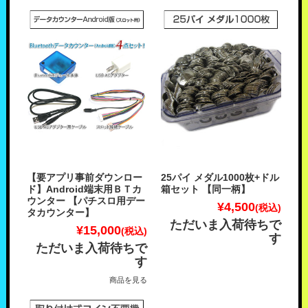
【要アプリ事前ダウンロー
25パイ メダル1000枚+ドル
ド】Android端末用ＢＴカ
箱セット 【同一柄】
ウンター 【パチスロ用デー
¥4,500
(税込)
タカウンター】
ただいま入荷待ちで
¥15,000
(税込)
す
ただいま入荷待ちで
す
商品を見る