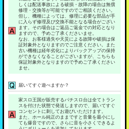
しくは配送事故による破損・故障の場合は無償
修理・交換等が可能ですのでご相談ください。
但し、機種によっては、修理に必要な部品が手
に入らず修理及び交換不能となる場合がござい
ます。その場合はご返品ご返金での対応となり
ますので、予めご了承くださいませ。
なお、お客様過失や天災による故障や破損は保
証対象外となりますのでご注意ください。また
古い機種は経年劣化によりバックアップの保持
ができなくなることがございますが、こちらも
保証対象外となりますので予めご了承ください
ませ。
届いてすぐ遊べますか？
家スロ王国が販売するパチスロ台は全てトラン
スを付けた状態で発送しますので、届いてすぐ
コンセントに刺してお遊びいただけます。
また、ホール純正のままですと音量を最小にし
ても爆音ですので、さらに音を小さくできるよ
うにボリュームを追加しております。