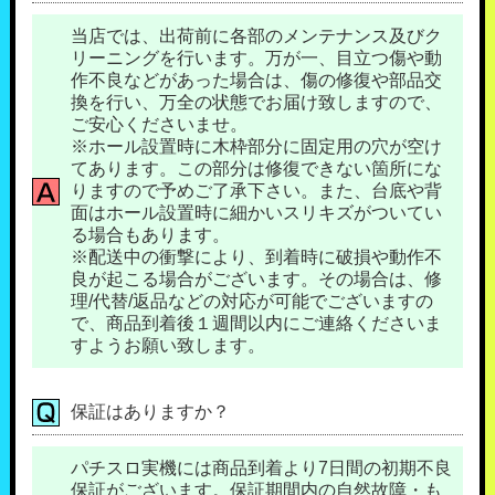
当店では、出荷前に各部のメンテナンス及びク
リーニングを行います。万が一、目立つ傷や動
作不良などがあった場合は、傷の修復や部品交
換を行い、万全の状態でお届け致しますので、
ご安心くださいませ。
※ホール設置時に木枠部分に固定用の穴が空け
てあります。この部分は修復できない箇所にな
りますので予めご了承下さい。また、台底や背
面はホール設置時に細かいスリキズがついてい
る場合もあります。
※配送中の衝撃により、到着時に破損や動作不
良が起こる場合がございます。その場合は、修
理/代替/返品などの対応が可能でございますの
で、商品到着後１週間以内にご連絡くださいま
すようお願い致します。
保証はありますか？
パチスロ実機には商品到着より7日間の初期不良
保証がございます。保証期間内の自然故障・も