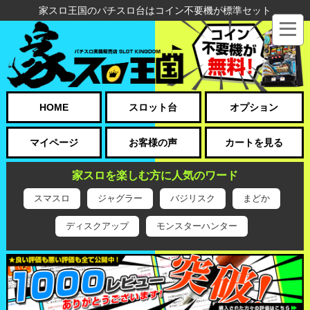
家スロ王国のパチスロ台はコイン不要機が標準セット
HOME
スロット台
オプション
マイページ
お客様の声
カートを見る
家スロを楽しむ方に人気のワード
スマスロ
ジャグラー
バジリスク
まどか
ディスクアップ
モンスターハンター