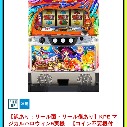
【訳あり：リール面・リール傷あり】KPE マ
ジカルハロウィン5実機 【コイン不要機付