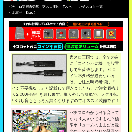
パチスロ実機販売店「家スロ王国」Topへ
パチスロ台一覧
北電子（Kitac）
家スロ王国では、全ての台
に「コイン不要機」を設置
して出荷致します。 ※コ
イン不要機が必要ない方
は、ご注文時備考欄に『コ
イン不要機なし』と記載して頂きましたら、ご注文価格よ
り2,000円値引き致します。取り外しも簡単で、メダル払
い出し音ももちろん無くなりますのでオススメ装備です！
パチスロ台から出る音って
かなり大きいですよね？標
準ボリュームのままだと最
小にしてもかなりの騒音で