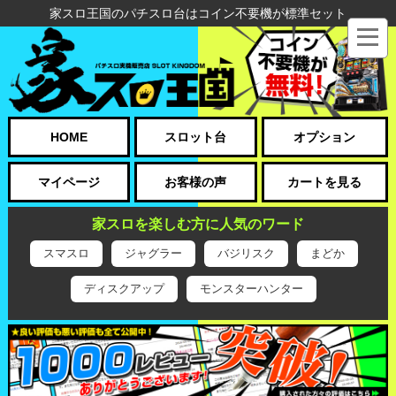
家スロ王国のパチスロ台はコイン不要機が標準セット
HOME
スロット台
オプション
マイページ
お客様の声
カートを見る
家スロを楽しむ方に人気のワード
スマスロ
ジャグラー
バジリスク
まどか
ディスクアップ
モンスターハンター