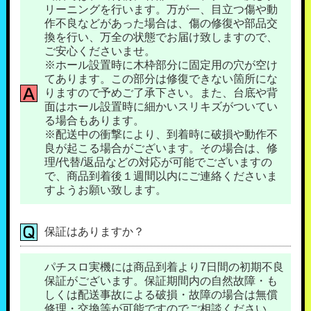
リーニングを行います。万が一、目立つ傷や動
作不良などがあった場合は、傷の修復や部品交
換を行い、万全の状態でお届け致しますので、
ご安心くださいませ。
※ホール設置時に木枠部分に固定用の穴が空け
てあります。この部分は修復できない箇所にな
りますので予めご了承下さい。また、台底や背
面はホール設置時に細かいスリキズがついてい
る場合もあります。
※配送中の衝撃により、到着時に破損や動作不
良が起こる場合がございます。その場合は、修
理/代替/返品などの対応が可能でございますの
で、商品到着後１週間以内にご連絡くださいま
すようお願い致します。
保証はありますか？
パチスロ実機には商品到着より7日間の初期不良
保証がございます。保証期間内の自然故障・も
しくは配送事故による破損・故障の場合は無償
修理・交換等が可能ですのでご相談ください。