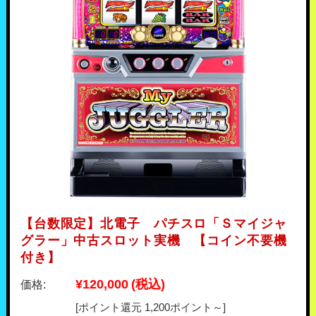
【台数限定】北電子 パチスロ「Ｓマイジャ
グラー」中古スロット実機 【コイン不要機
付き】
¥120,000
(税込)
価格:
[ポイント還元 1,200ポイント～]