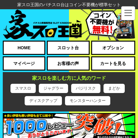
家スロ王国のパチスロ台はコイン不要機が標準セット
HOME
スロット台
オプション
マイページ
お客様の声
カートを見る
家スロを楽しむ方に人気のワード
スマスロ
ジャグラー
バジリスク
まどか
ディスクアップ
モンスターハンター