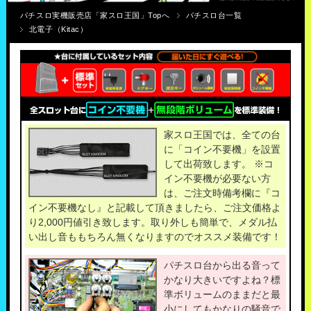
パチスロ実機販売店「家スロ王国」Topへ
パチスロ台一覧
北電子（Kitac）
家スロ王国では、全ての台
に「コイン不要機」を設置
して出荷致します。 ※コ
イン不要機が必要ない方
は、ご注文時備考欄に『コ
イン不要機なし』と記載して頂きましたら、ご注文価格よ
り2,000円値引き致します。取り外しも簡単で、メダル払
い出し音ももちろん無くなりますのでオススメ装備です！
パチスロ台から出る音って
かなり大きいですよね？標
準ボリュームのままだと最
小にしてもかなりの騒音で