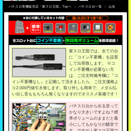
パチスロ実機販売店「家スロ王国」Topへ
パチスロ台一覧
山佐
家スロ王国では、全ての台
に「コイン不要機」を設置
して出荷致します。 ※コ
イン不要機が必要ない方
は、ご注文時備考欄に『コ
イン不要機なし』と記載して頂きましたら、ご注文価格よ
り2,000円値引き致します。取り外しも簡単で、メダル払
い出し音ももちろん無くなりますのでオススメ装備です！
パチスロ台から出る音って
かなり大きいですよね？標
準ボリュームのままだと最
小にしてもかなりの騒音で
す。ですが！家スロ王国で