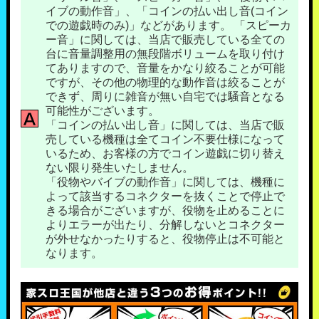
イブの動作音」、「コインの払い出し音(コイン
での遊戯時のみ)」などがあります。 「スピーカ
ー音」に関しては、当店で販売している全ての
台に音量調整用の無段階ボリュームを取り付け
てありますので、音量をかなり絞ることが可能
ですが、その他の物理的な動作音は絞ることが
できず、周りに雑音が無い自宅では騒音となる
可能性がございます。
「コインの払い出し音」に関しては、当店で販
売している機種は全てコイン不要仕様になって
いるため、お客様の方でコイン遊戯に切り替え
ない限り発生いたしません。
「役物やバイブの動作音」に関しては、機種に
よって該当するコネクターを抜くことで停止で
きる場合がございますが、役物を止めることに
よりエラーが出たり、分解しないとコネクター
が外せなかったりすると、役物停止は不可能と
なります。