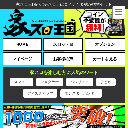
家スロ王国のパチスロ台はコイン不要機が標準セット
HOME
スロット台
オプション
マイページ
お客様の声
カートを見る
家スロを楽しむ方に人気のワード
スマスロ
ジャグラー
バジリスク
まどか
ディスクアップ
モンスターハンター