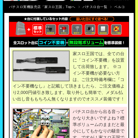
パチスロ実機販売店「家スロ王国」Topへ
パチスロ台一覧
ベルコ
家スロ王国では、全ての台
に「コイン不要機」を設置
して出荷致します。 ※コ
イン不要機が必要ない方
は、ご注文時備考欄に『コ
イン不要機なし』と記載して頂きましたら、ご注文価格よ
り2,000円値引き致します。取り外しも簡単で、メダル払
い出し音ももちろん無くなりますのでオススメ装備です！
パチスロ台から出る音って
かなり大きいですよね？標
準ボリュームのままだと最
小にしてもかなりの騒音で
す。ですが！家スロ王国で