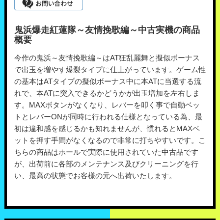
鬼浜爆走紅蓮隊～友情挽歌編～中古実機の商品
概要
今作の鬼浜～友情挽歌編～はAT狂乱麗舞と擬似ボーナス
で出玉を増やす爆裂タイプに仕上がっています。ゲーム性
の基本はATタイプの擬似ボーナス中に本ATに当選する流
れで、本ATに突入できるかどうかが出玉増加を左右しま
す。MAXボタンがなくなり、レバーを叩く事で自動ベッ
トとレバーONが同時に行われる仕様となっている為、最
初は違和感を感じるかも知れませんが、慣れるとMAXベ
ットを押す手間がなくなるので非常に打ちやすいです。こ
ちらの商品はホールで実際に使用されていた中古品です
が、出荷前に各部のメンテナンス及びクリーニングを行
い、最高の状態でお客様の元へ出荷いたします。