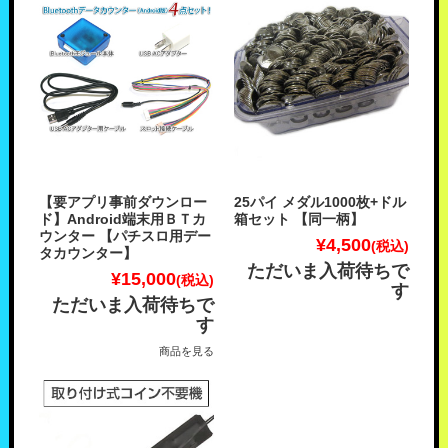
【要アプリ事前ダウンロー
25パイ メダル1000枚+ドル
ド】Android端末用ＢＴカ
箱セット 【同一柄】
ウンター 【パチスロ用デー
¥4,500
(税込)
タカウンター】
ただいま入荷待ちで
¥15,000
(税込)
す
ただいま入荷待ちで
す
商品を見る