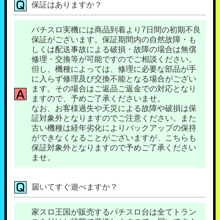
保証はありますか？
パチスロ実機には商品到着より7日間の初期不良
保証がございます。保証期間内の自然故障・も
しくは配送事故による破損・故障の場合は無償
修理・交換等が可能ですのでご相談ください。
但し、機種によっては、修理に必要な部品が手
に入らず修理及び交換不能となる場合がござい
ます。その場合はご返品ご返金での対応となり
ますので、予めご了承くださいませ。
なお、お客様過失や天災による故障や破損は保
証対象外となりますのでご注意ください。また
古い機種は経年劣化によりバックアップの保持
ができなくなることがございますが、こちらも
保証対象外となりますので予めご了承ください
ませ。
届いてすぐ遊べますか？
家スロ王国が販売するパチスロ台は全てトラン