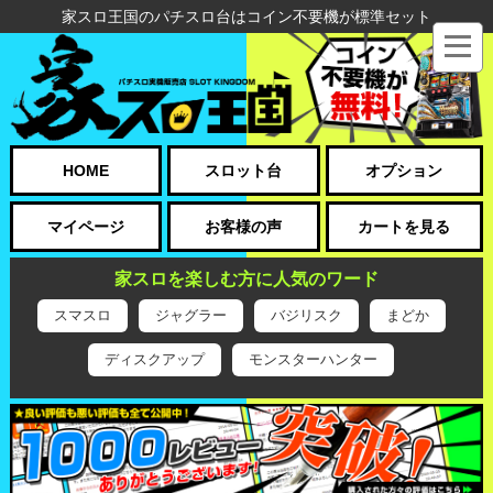
家スロ王国のパチスロ台はコイン不要機が標準セット
HOME
スロット台
オプション
マイページ
お客様の声
カートを見る
家スロを楽しむ方に人気のワード
スマスロ
ジャグラー
バジリスク
まどか
ディスクアップ
モンスターハンター