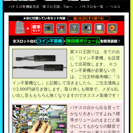
パチスロ実機販売店「家スロ王国」Topへ
パチスロ台一覧
ベルコ
家スロ王国では、全ての台
に「コイン不要機」を設置
して出荷致します。 ※コ
イン不要機が必要ない方
は、ご注文時備考欄に『コ
イン不要機なし』と記載して頂きましたら、ご注文価格よ
り2,000円値引き致します。取り外しも簡単で、メダル払
い出し音ももちろん無くなりますのでオススメ装備です！
パチスロ台から出る音って
かなり大きいですよね？標
準ボリュームのままだと最
小にしてもかなりの騒音で
す。ですが！家スロ王国で