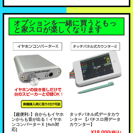
オプションを一緒に買うともっ
と家スロが楽しくなります
【超便利♪】台からもイヤホ
タッチパネル式データカウ
ンからも音が出る！イヤホ
ンター 【パチスロ用データ
ンコンバーターＸ [4ch対
カウンター】
応]
¥18,000
(税込)