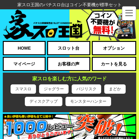
家スロ王国のパチスロ台はコイン不要機が標準セット
HOME
スロット台
オプション
マイページ
お客様の声
カートを見る
家スロを楽しむ方に人気のワード
スマスロ
ジャグラー
バジリスク
まどか
ディスクアップ
モンスターハンター