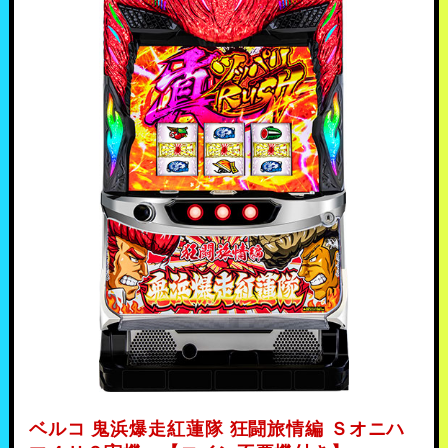
ベルコ 鬼浜爆走紅蓮隊 狂闘旅情編 Ｓオニハ