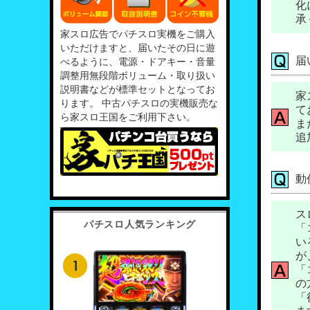
化
承
家スロ広告でパチスロ実機をご購入
いただけますと、届いたその日に遊
届
べるように、電源・ドアキー・音量
調整用無段階ボリューム・取り扱い
説明書などが標準セットとなってお
家
ります。 中古パチスロの実機販売な
て
ら家スロ王国をご利用下さい。
ま
追
動
ス
パチスロ人気ランキング
「
い
が
「
の
「