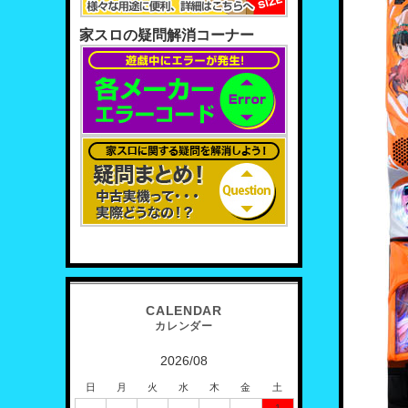
家スロの疑問解消コーナー
2026/08
日
月
火
水
木
金
土