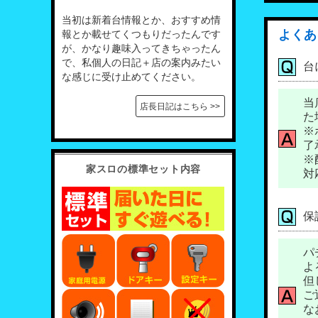
当初は新着台情報とか、おすすめ情
よくあ
報とか載せてくつもりだったんです
が、かなり趣味入ってきちゃったん
で、私個人の日記＋店の案内みたい
台
な感じに受け止めてください。
当
店長日記はこちら >>
た
※
了
※
家スロの標準セット内容
対
保
パ
よ
但
ご
な