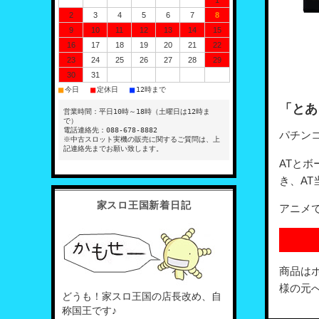
1
2
3
4
5
6
7
8
9
10
11
12
13
14
15
16
17
18
19
20
21
22
23
24
25
26
27
28
29
30
31
■
■
■
今日
定休日
12時まで
「とあ
営業時間：平日10時～18時（土曜日は12時ま
で）
電話連絡先：088-678-8882
パチン
※中古スロット実機の販売に関するご質問は、上
記連絡先までお願い致します。
ATと
き、AT
家スロ王国新着日記
アニメ
商品は
様の元
どうも！家スロ王国の店長改め、自
称国王です♪