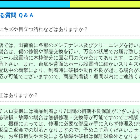
る質問 Ｑ＆Ａ
にキズや目立つ汚れなどはありますか？
店では、出荷前に各部のメンテナンス及びクリーニングを行い
場合は、傷の修復や部品交換を行い、万全の状態でお届け致し
ホール設置時に木枠部分に固定用の穴が空けてあります。この
承下さい。また、台底や背面はホール設置時に細かいスリキズ
配送中の衝撃により、到着時に破損や動作不良が起こる場合がご
応が可能でございますので、商品到着後１週間以内にご連絡く
証はありますか？
チスロ実機には商品到着より7日間の初期不良保証がございま
る破損・故障の場合は無償修理・交換等が可能ですのでご相談
し、機種によっては、修理に必要な部品が手に入らず修理及び
返品ご返金での対応となりますので、予めご了承くださいませ
お、お客様過失や天災による故障や破損は保証対象外となりま