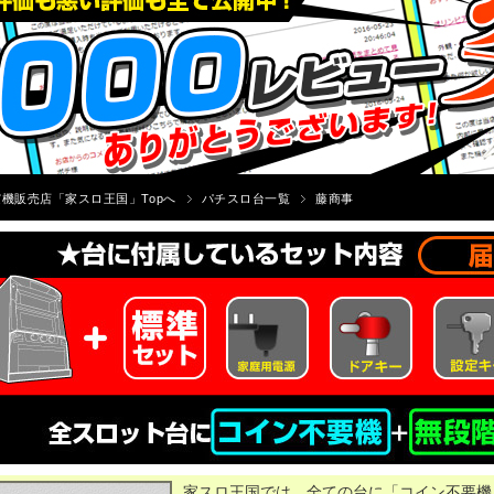
機販売店「家スロ王国」Topへ
パチスロ台一覧
藤商事
家スロ王国では、全ての台に「コイン不要機