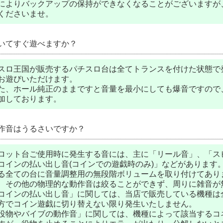
によりバックアップの保持ができなくなることがございますが
くださいませ。
いてすぐ遊べますか？
スロ王国が販売するパチスロ台は全てトランスを付けた状態で
お遊びいただけます。
た、ホール純正のままですと音量を最小にしても爆音ですので
加しております。
作音はうるさいですか？
ロット台ご使用時に発生する音には、主に「リール音」、「ス
コインの払い出し音(コインでの遊戯時のみ)」などがあります
る全ての台に音量調整用の無段階ボリュームを取り付けてあり
、その他の物理的な動作音は絞ることができず、周りに雑音が
コインの払い出し音」に関しては、当店で販売している機種は
方でコイン遊戯に切り替えない限り発生いたしません。
役物やバイブの動作音」に関しては、機種によって該当するコ