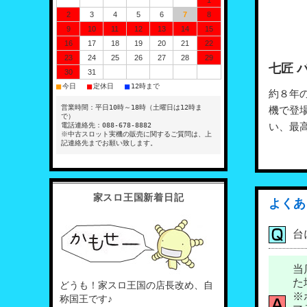
1
2
3
4
5
6
7
8
9
10
11
12
13
14
15
16
17
18
19
20
21
22
23
24
25
26
27
28
29
七匠 
30
31
■
■
■
今日
定休日
12時まで
約８年
営業時間：平日10時～18時（土曜日は12時ま
機で登
で）
い、最
電話連絡先：088-678-8882
※中古スロット実機の販売に関するご質問は、上
記連絡先までお願い致します。
家スロ王国新着日記
よくあ
台
当
た
どうも！家スロ王国の店長改め、自
※
称国王です♪