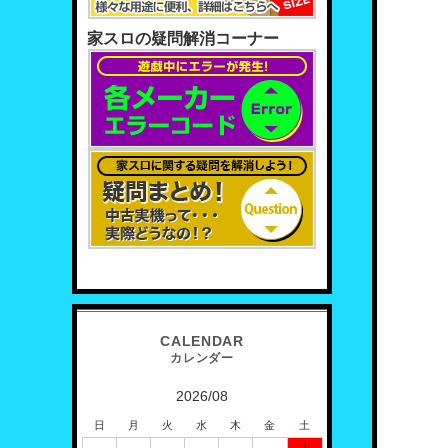
家スロの疑問解消コーナー
2026/08
日
月
火
水
木
金
土