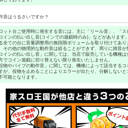
作音はうるさいですか？
ロット台ご使用時に発生する音には、主に「リール音」、「ス
コインの払い出し音(コインでの遊戯時のみ)」などがあります
る全ての台に音量調整用の無段階ボリュームを取り付けてあり
、その他の物理的な動作音は絞ることができず、周りに雑音が
コインの払い出し音」に関しては、当店で販売している機種は
方でコイン遊戯に切り替えない限り発生いたしません。
役物やバイブの動作音」に関しては、機種によって該当するコ
すが、役物を止めることによりエラーが出たり、分解しないと
不可能となります。