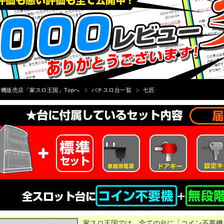
機販売店「家スロ王国」Topへ
パチスロ台一覧
七匠
家スロ王国では、全ての台に「コイン不要機