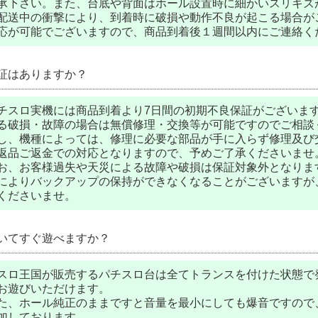
承下さい。また、台底や背面はホール設置時に細かいスリキズ
配送中の衝撃により、到着時に破損や動作不良が起こる場合がご
応が可能でございますので、商品到着後１週間以内にご連絡く
証はありますか？
チスロ実機には商品到着より7日間の初期不良保証がございま
る破損・故障の場合は無償修理・交換等が可能ですのでご相談
し、機種によっては、修理に必要な部品が手に入らず修理及び
返品ご返金での対応となりますので、予めご了承くださいませ
お、お客様過失や天災による故障や破損は保証対象外となりま
によりバックアップの保持ができなくなることがございますが
くださいませ。
いてすぐ遊べますか？
スロ王国が販売するパチスロ台は全てトランスを付けた状態で
お遊びいただけます。
た、ホール純正のままですと音量を最小にしても爆音ですので
加しております。