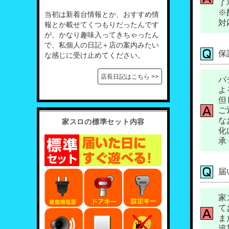
了
※
当初は新着台情報とか、おすすめ情
対
報とか載せてくつもりだったんです
が、かなり趣味入ってきちゃったん
で、私個人の日記＋店の案内みたい
保
な感じに受け止めてください。
店長日記はこちら >>
パ
よ
但
ご
な
家スロの標準セット内容
化
承
届
家
て
ま
追