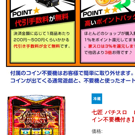
七匠 パチスロ
イン不要機付き
価格: