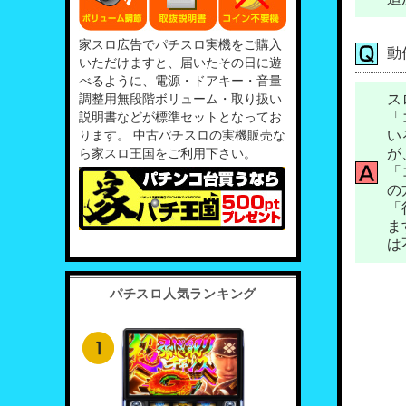
家スロ広告でパチスロ実機をご購入
動
いただけますと、届いたその日に遊
べるように、電源・ドアキー・音量
調整用無段階ボリューム・取り扱い
ス
説明書などが標準セットとなってお
「
ります。 中古パチスロの実機販売な
い
ら家スロ王国をご利用下さい。
が
「
の
「
ま
は
パチスロ人気ランキング