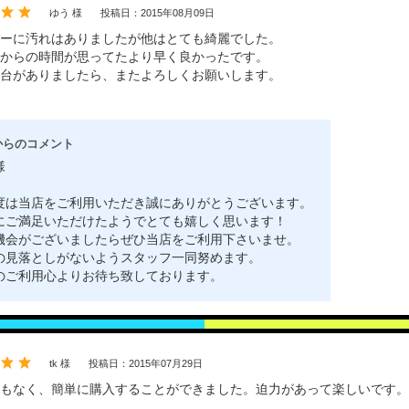
ゆう 様
投稿日：2015年08月09日
ーに汚れはありましたが他はとても綺麗でした。
からの時間が思ってたより早く良かったです。
台がありましたら、またよろしくお願いします。
からのコメント
様
度は当店をご利用いただき誠にありがとうございます。
にご満足いただけたようでとても嬉しく思います！
機会がございましたらぜひ当店をご利用下さいませ。
の見落としがないようスタッフ一同努めます。
のご利用心よりお待ち致しております。
tk 様
投稿日：2015年07月29日
傷もなく、簡単に購入することができました。迫力があって楽しいです。