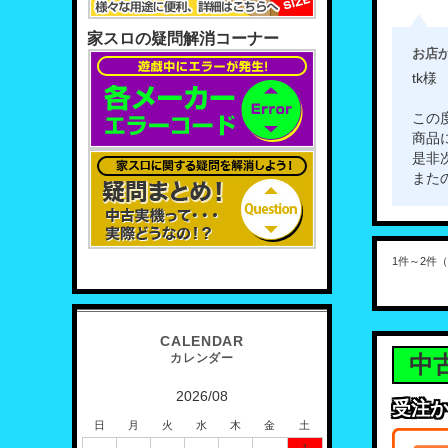
家スロの疑問解消コーナー
お店
tk様
この
商品
是非
また
1件～2件
中
2026/08
受注
日
月
火
水
木
金
土