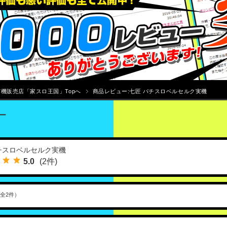
機販売店「家スロ王国」Topへ
商品レビュー:七匠 パチスロベルセルク実機
ー
チスロベルセルク実機
5.0
(2件)
（全2件）