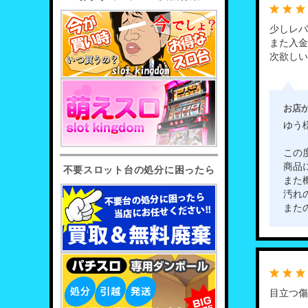
少しレバ
また入金
次欲しい
お店
ゆう
この
商品
不要スロット台の処分に困ったら
また
汚れ
また
目立つ