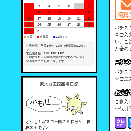
1
2
3
4
5
6
7
8
9
10
11
12
13
14
15
16
17
18
19
20
21
22
23
24
25
26
27
28
29
パチス
30
31
をご入
■
■
■
今日
定休日
12時まで
い。ご
営業時間：平日10時～18時（土曜日は12時ま
万全の
で）
電話連絡先：088-678-8882
※中古スロット実機の販売に関するご質問は、上
記連絡先までお願い致します。
ご注
パチス
※ご注
家スロ王国新着日記
お支
ご購入
※代引
どうも！家スロ王国の店長改め、自
称国王です♪